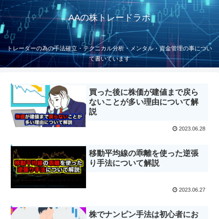
AAの株トレードラボ
トレーダーの為の手法確立・テクニカル分析・メンタル・資金管理の事につい
て書いています
買った後に株価が建値まで戻ら
ないことが多い理由について解
説
2023.06.28
移動平均線の乖離を使った逆張
り手法について解説
2023.06.27
株でナンピン手法は初心者にお