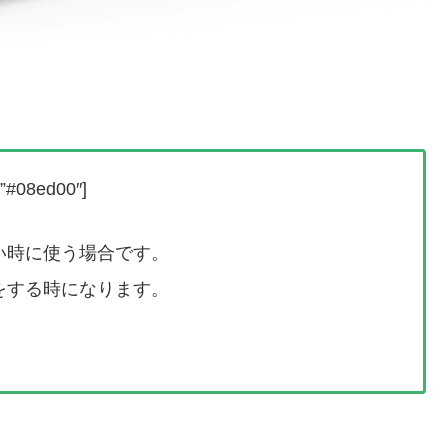
r=”#08ed00″]
い時に使う場合です。
をする時になります。