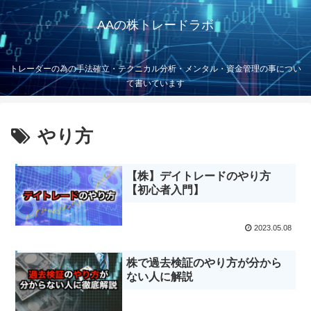
AAの株トレードラボ
トレーダーの為の手法確立・テクニカル分析・メンタル・資金管理の事につい
て書いています
やり方
【株】デイトレードのやり方
【初心者入門】
2023.05.08
株で過去検証のやり方が分から
ない人に解説